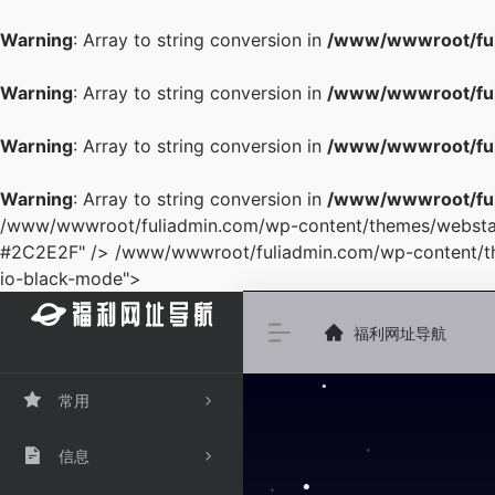
Warning
: Array to string conversion in
/www/wwwroot/ful
Warning
: Array to string conversion in
/www/wwwroot/ful
Warning
: Array to string conversion in
/www/wwwroot/ful
Warning
: Array to string conversion in
/www/wwwroot/ful
/www/wwwroot/fuliadmin.com/wp-content/themes/webstac
#2C2E2F" />
/www/wwwroot/fuliadmin.com/wp-content/th
io-black-mode">
福利网址导航
常用
信息